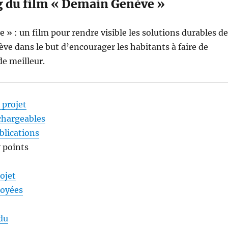
 du film « Demain Genève »
» : un film pour rendre visible les solutions durables de
ève dans le but d’encourager les habitants à faire de
e meilleur.
 projet
chargeables
blications
7 points
rojet
loyées
du