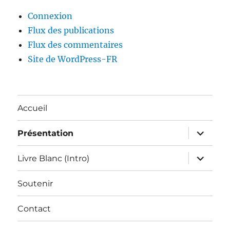
Connexion
Flux des publications
Flux des commentaires
Site de WordPress-FR
Accueil
ouvrir
Présentation
le
sous-
menu
ouvrir
Livre Blanc (Intro)
le
sous-
menu
Soutenir
Contact